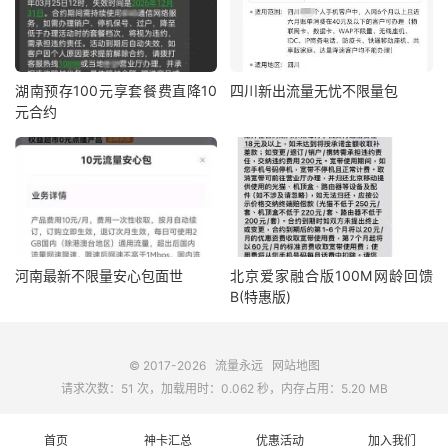
湖南预存100元享套餐费直降10
四川新出流量无忧不限量包
元合约
河南最新不限量安心包面世
北京爱家融合版100M网龄回馈
B(特惠版)
© 2017-2026
流量永远
网站地图
请求次数：51 次，加载用时：0.062 秒，内存占用：5.20 MB
首页
神卡汇总
优惠活动
加入我们