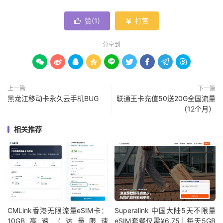
赞(
1
)
打赏


分享到









上一篇
下一篇
黑龙江移动卡永久云手机BUG
联通王卡充值50送20G全国流量
（12个月）
相关推荐
CMLink香港无限流量eSIM卡：
Superalink 中国大陆5天不限量
10GB高速（达量限速
eSIM套餐仅需¥6.75 | 每天5GB