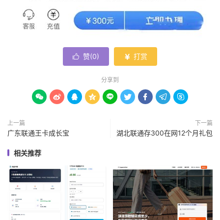
赞(
0
)
打赏


分享到









上一篇
下一篇
广东联通王卡成长宝
湖北联通存300在网12个月礼包
相关推荐