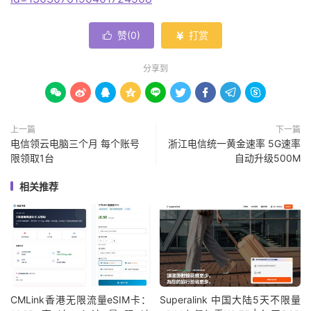
赞(
0
)
打赏


分享到









上一篇
下一篇
电信领云电脑三个月 每个账号
浙江电信统一黄金速率 5G速率
限领取1台
自动升级500M
相关推荐
CMLink香港无限流量eSIM卡：
Superalink 中国大陆5天不限量