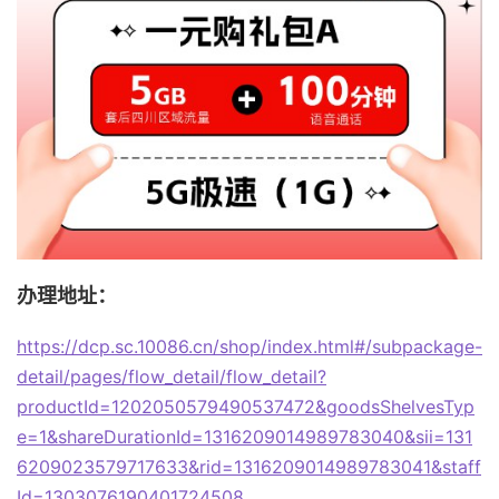
办理地址：
https://dcp.sc.10086.cn/shop/index.html#/subpackage-
detail/pages/flow_detail/flow_detail?
productId=1202050579490537472&goodsShelvesTyp
e=1&shareDurationId=1316209014989783040&sii=131
6209023579717633&rid=1316209014989783041&staff
Id=1303076190401724508