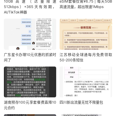
10GB高速（达量限速
eSIM套餐仅需¥6.75 | 每天5GB
512kbps）+365天有效期，
高速流量，超出限速1Mbps
AI/TikTok神器
广东星卡办理10元优惠的抓紧时
江苏移动全球通每月免费领取
间了
50-200条短信
湖南预存100元享套餐费直降10
四川新出流量无忧不限量包
元合约