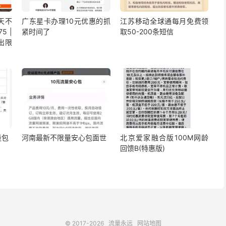
5天不
广东星卡办理10元优惠的抓
江苏移动全球通每月免费领
5 |
紧时间了
取50-200条短信
出限
量包
河南最新不限量安心包面世
北京爱家融合版100M网龄
回馈B(特惠版)
© 2017-2026
流量永远
网站地图