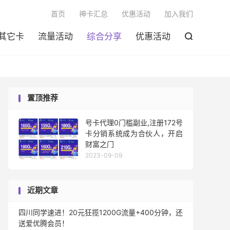

首页
神卡汇总
优惠活动
加入我们
其它卡
流量活动
综合分享
优惠活动

置顶推荐
号卡代理0门槛副业,注册172号
卡分销系统成为合伙人，开启
财富之门
2023-09-09
近期文章
四川同学速进！20元狂揽1200G流量+400分钟，还
送爱优腾会员！