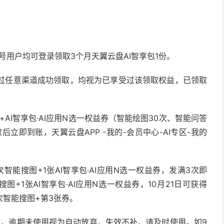
号用户均可登录领取3个月天翼云盘AI智享包1份。
通过任意渠道成功领取，均视为已享受过该领取权益，已领取
+AI智享包·AI应用N选一权益券（智能绘图30次、智能问答
后立即到账，天翼云盘APP -我的-会员中心-AI专区-我的
智能搜图+1张AI智享包·AI应用N选一权益券，发满3次即
图+1张AI智享包·AI应用N选一权益券，10月21日可获得
0次智能搜图+第3张券。
31天，逾期未使用视为自动放弃，失效不补，请及时使用。如9