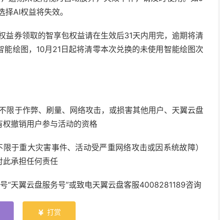
选择AI权益将失效。
选一权益券领取的智享包权益请在生效后31天内用完，逾期将清
次智能绘图，10月21日起将清零本次兑换的未使用智能绘图次
但不限于作弊、刷量、网络攻击，或损害其他用户、天翼云盘
有权撤销用户参与活动的资格
不限于重大灾害事件、活动受严重网络攻击或因系统故障）
对此承担任何责任
天翼云盘服务号”或致电天翼云盘客服4008281189咨询
打赏
