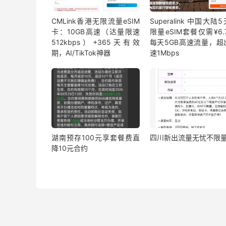
CMLink香港无限流量eSIM
Superalink 中国大陆
卡：10GB高速（达量限速
限量eSIM套餐仅需¥6.7
512kbps）+365天有效
每天5GB高速流量，超
期，AI/TikTok神器
速1Mbps
湖南预存100元享套餐费直
四川新出流量无忧不限
降10元合约