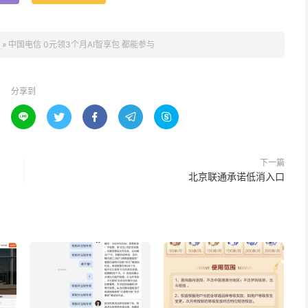
»
中国电信 0元领3个月AI智享包 都能参与
分享到





下一篇
北京联通承诺低消入口