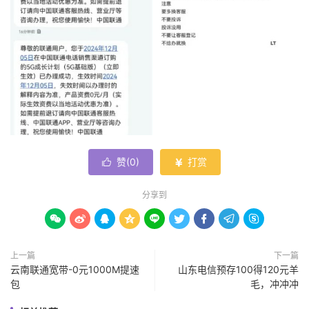
赞(
0
)
打赏


分享到









上一篇
下一篇
云南联通宽带-0元1000M提速
山东电信预存100得120元羊
包
毛，冲冲冲