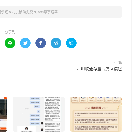
量永远
»
北京移动免费2Gbps尊享速率
分享到





下一篇
四川联通存量专属回馈包