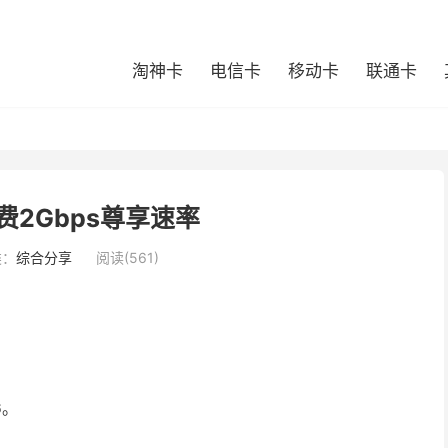
淘神卡
电信卡
移动卡
联通卡
费2Gbps尊享速率
类：
综合分享
阅读(561)
6
。