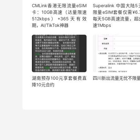
CMLink香港无限流量eSIM
Superalink 中国大陆
卡：10GB高速（达量限速
限量eSIM套餐仅需¥6.7
512kbps）+365天有效
每天5GB高速流量，超
期，AI/TikTok神器
速1Mbps
湖南预存100元享套餐费直
四川新出流量无忧不限
降10元合约