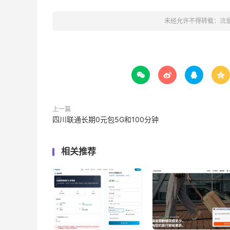
未经允许不得转载：
流




上一篇
四川联通长期0元包5G和100分钟
相关推荐