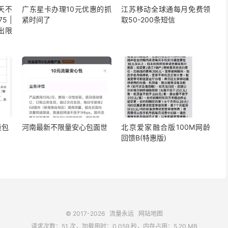
5天不
广东星卡办理10元优惠的抓
江苏移动全球通每月免费领
5 |
紧时间了
取50-200条短信
出限
量包
河南最新不限量安心包面世
北京爱家融合版100M网龄
回馈B(特惠版)
© 2017-2026
流量永远
网站地图
请求次数：51 次，加载用时：0.059 秒，内存占用：5.20 MB