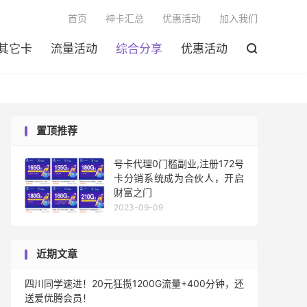

首页
神卡汇总
优惠活动
加入我们
其它卡
流量活动
综合分享
优惠活动

置顶推荐
号卡代理0门槛副业,注册172号
卡分销系统成为合伙人，开启
财富之门
2023-09-09
近期文章
四川同学速进！20元狂揽1200G流量+400分钟，还
送爱优腾会员！