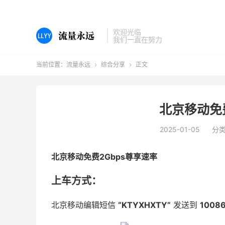
欢迎光临
我们一直在努力
当前位置：
流量永远
综合分享
正文


北京移动免
2025-01-05
分
北京移动免费2Gbps尊享速率
上车方式：
北京移动编辑短信
“KTYXHXTY”
发送到
1008