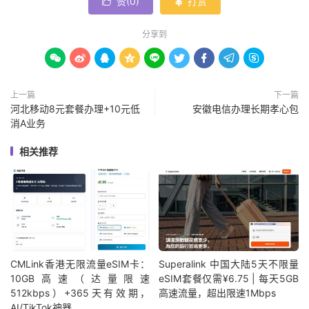
赞(
0
)
打赏


分享到









上一篇
下一篇
河北移动8元套餐办理+10元低
安徽电信办理长期孝心包
消A业务
相关推荐
CMLink香港无限流量eSIM卡：
Superalink 中国大陆5天不限量
10GB高速（达量限速
eSIM套餐仅需¥6.75 | 每天5GB
512kbps）+365天有效期，
高速流量，超出限速1Mbps
AI/TikTok神器