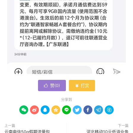
赞(
0
)
打赏


分享到









上一篇
下一篇
云南电信50g假期流量包
河北移动10元低消业务