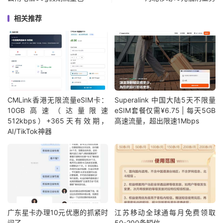
相关推荐
CMLink香港无限流量eSIM卡：
Superalink 中国大陆5天不限量
10GB高速（达量限速
eSIM套餐仅需¥6.75 | 每天5GB
512kbps）+365天有效期，
高速流量，超出限速1Mbps
AI/TikTok神器
广东星卡办理10元优惠的抓紧时
江苏移动全球通每月免费领取
间了
50-200条短信