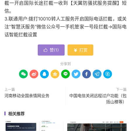
截一开启国际长途拦截一收到【天翼防骚扰服务提醒】短
信。
3.联通用户:拨打10010转人工服务开启国际电话拦截，或关
注“智慧沃服务”微信公众号一手机管家一号段拦截→国际电
话智能拦截设置
赞(
1
)
打赏


分享到









上一篇
下一篇
河南移动全国亲情网业务
中国电信关闭远程过户功能（包
括山楂等）
相关推荐