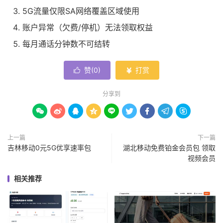
5G流量仅限SA网络覆盖区域使用
账户异常（欠费/停机）无法领取权益
每月通话分钟数不可结转
赞(
0
)
打赏


分享到









上一篇
下一篇
吉林移动0元5G优享速率包
湖北移动免费铂金会员包 领取
视频会员
相关推荐