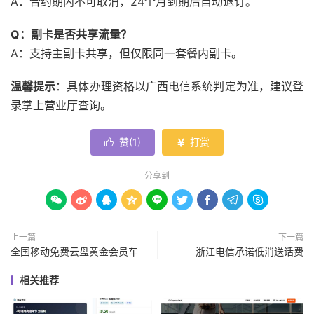
A：合约期内不可取消，24个月到期后自动退订。
Q：副卡是否共享流量？
A：支持主副卡共享，但仅限同一套餐内副卡。
温馨提示
：具体办理资格以广西电信系统判定为准，建议登
录掌上营业厅查询。
赞(
1
)
打赏


分享到









上一篇
下一篇
全国移动免费云盘黄金会员车
浙江电信承诺低消送话费
相关推荐