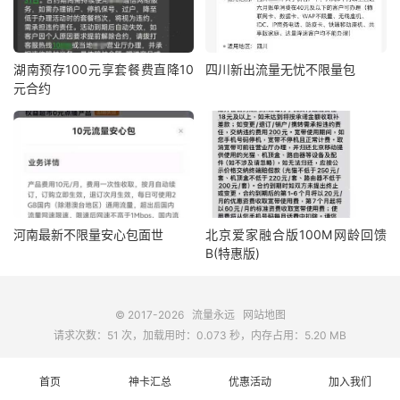
湖南预存100元享套餐费直降10
四川新出流量无忧不限量包
元合约
河南最新不限量安心包面世
北京爱家融合版100M网龄回馈
B(特惠版)
© 2017-2026
流量永远
网站地图
请求次数：51 次，加载用时：0.073 秒，内存占用：5.20 MB
首页
神卡汇总
优惠活动
加入我们