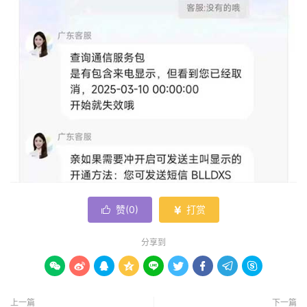
赞(
0
)
打赏


分享到









上一篇
下一篇