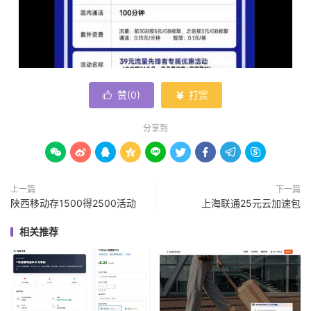
赞(
0
)
打赏


分享到









上一篇
下一篇
陕西移动存1500得2500活动
上海联通25元云加速包
相关推荐