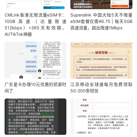
CMLink香港无限流量eSIM卡：
Superalink 中国大陆5天不限量
10GB高速（达量限速
eSIM套餐仅需¥6.75 | 每天5GB
512kbps）+365天有效期，
高速流量，超出限速1Mbps
AI/TikTok神器
广东星卡办理10元优惠的抓紧时
江苏移动全球通每月免费领取
间了
50-200条短信