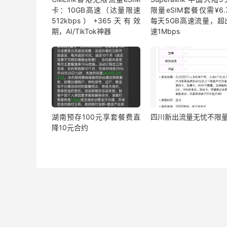
卡：10GB高速（达量限速
限量eSIM套餐仅需¥6.7
512kbps）+365天有效
每天5GB高速流量，超
期，AI/TikTok神器
速1Mbps
湖南预存100元享套餐费直
四川新出流量无忧不限
降10元合约