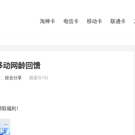
淘神卡
电信卡
移动卡
联通卡
移动网龄回馈
类：
综合分享
阅读(570)
领取福利！