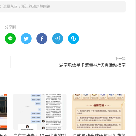
：
流量永远
»
浙江移动网龄回馈
分享到





下一篇
湖南电信星卡流量4折优惠活动指南
5天不
广东星卡办理10元优惠的抓
江苏移动全球通每月免费领