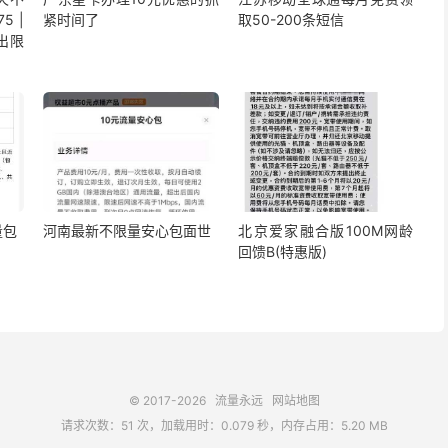
5 |
紧时间了
取50-200条短信
出限
量包
河南最新不限量安心包面世
北京爱家融合版100M网龄
回馈B(特惠版)
© 2017-2026
流量永远
网站地图
请求次数：51 次，加载用时：0.079 秒，内存占用：5.20 MB