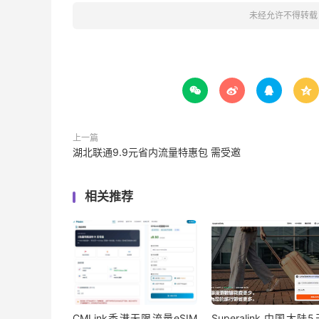
未经允许不得转载




上一篇
湖北联通9.9元省内流量特惠包 需受邀
相关推荐
CMLink香港无限流量eSIM
Superalink 中国大陆