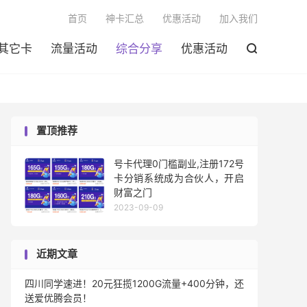

首页
神卡汇总
优惠活动
加入我们
其它卡
流量活动
综合分享
优惠活动

置顶推荐
号卡代理0门槛副业,注册172号
卡分销系统成为合伙人，开启
财富之门
2023-09-09
近期文章
四川同学速进！20元狂揽1200G流量+400分钟，还
送爱优腾会员！