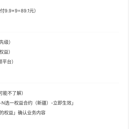
.9×9=89.1元）
优先级）
加权益）
频平台）
可能不了解）
量+N选一权益合约（新疆）-立即生效」
我的权益」确认业务内容