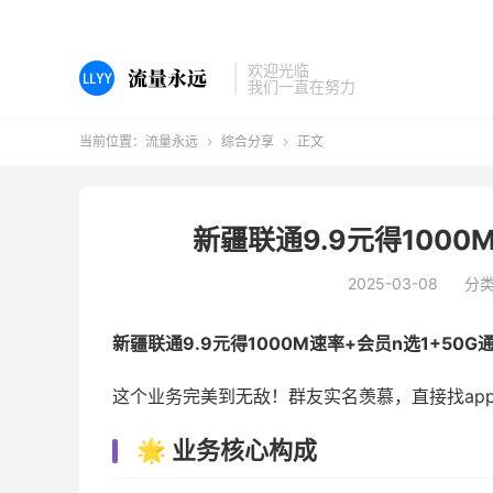
欢迎光临
我们一直在努力
当前位置：
流量永远
综合分享
正文


新疆联通9.9元得1000
2025-03-08
分
新疆联通9.9元得1000M速率+会员n选1+50G
这个业务完美到无敌！群友实名羡慕，直接找ap
🌟 业务核心构成