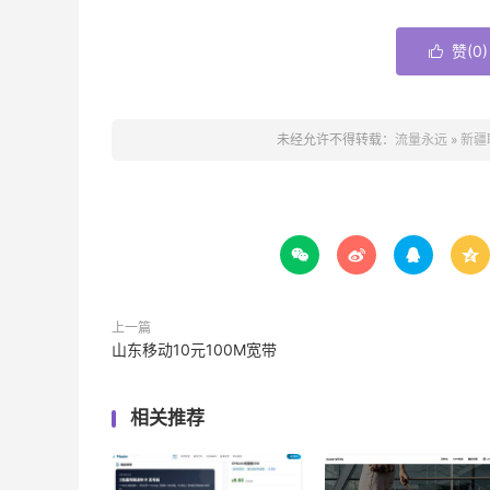
赞(
0
)

未经允许不得转载：
流量永远
»
新疆




上一篇
山东移动10元100M宽带
相关推荐