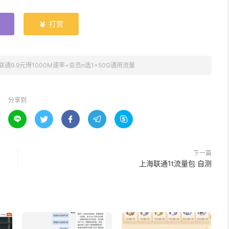
打赏

联通9.9元得1000M速率+会员n选1+50G通用流量
分享到





下一篇
上海联通1t流量包 自测