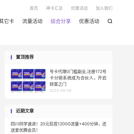

首页
神卡汇总
优惠活动
加入我们
其它卡
流量活动
综合分享
优惠活动

置顶推荐
号卡代理0门槛副业,注册172号
卡分销系统成为合伙人，开启
财富之门
2023-09-09
近期文章
四川同学速进！20元狂揽1200G流量+400分钟，还
送爱优腾会员！