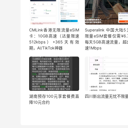
CMLink香港无限流量eSIM
Superalink 中国大陆
卡：10GB高速（达量限速
限量eSIM套餐仅需¥6.7
512kbps）+365天有效
每天5GB高速流量，超
期，AI/TikTok神器
速1Mbps
湖南预存100元享套餐费直
四川新出流量无忧不限
降10元合约