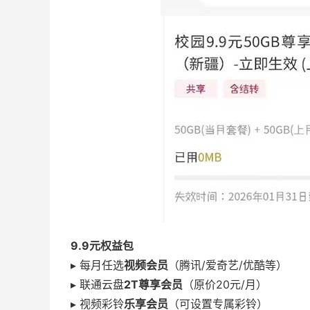
9.9元权益包
▸ 每月任选
视频会员
（腾讯/爱奇艺/优酷等）
▸ 联通云盘
2T尊享会员
（原价20元/月）
▸ 视频彩铃
乐享会员
（可设置专属彩铃）