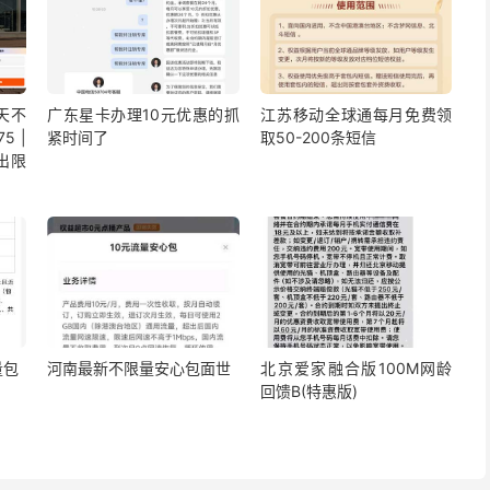
5天不
广东星卡办理10元优惠的抓
江苏移动全球通每月免费领
5 |
紧时间了
取50-200条短信
出限
量包
河南最新不限量安心包面世
北京爱家融合版100M网龄
回馈B(特惠版)