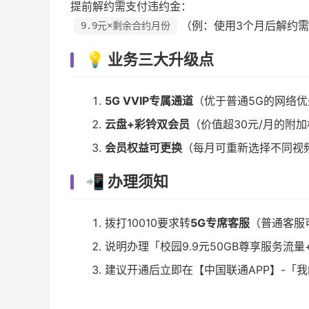
提前解约需支付违约金：
（例：使用3个月后解约需付9
9.9元×剩余合约月份
💡 业务三大升级点
5G VVIP专属通道
（优于普通5G的网络
云盘+彩铃双会员
（价值超30元/月的附
会员权益可更换
（每月可重新选择不同视
📲 办理须知
拨打10010要求转
5G专席客服
（普通客服
说明办理「校园9.9元50GB尊享服务流
建议开通后立即在【中国联通APP】-「