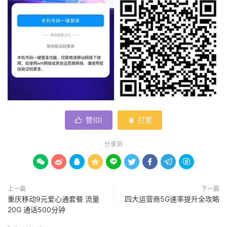
赞(
0
)
打赏


分享到









上一篇
下一篇
重庆移动9元爱心通套餐 流量
四大运营商5G速率提升全攻略
20G 通话500分钟