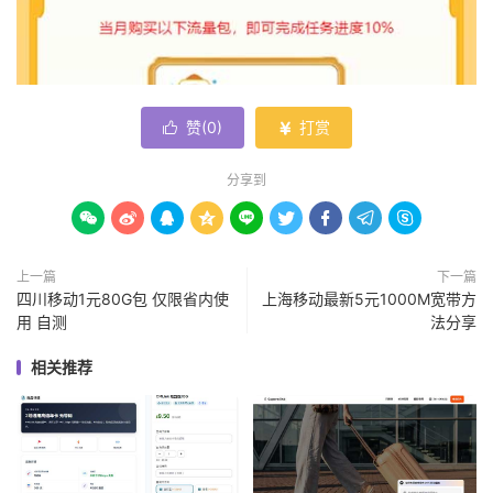
赞(
0
)
打赏


分享到









上一篇
下一篇
四川移动1元80G包 仅限省内使
上海移动最新5元1000M宽带方
用 自测
法分享
相关推荐