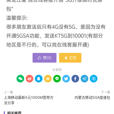
赞(
0
)
打赏


分享到









上一篇
下一篇
上海移动最新5元1000M宽带方
内蒙古移动5GA提速包
法分享
相关推荐