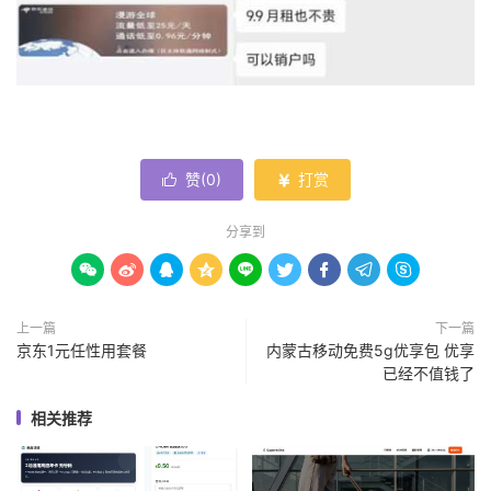
赞(
0
)
打赏


分享到









上一篇
下一篇
京东1元任性用套餐
内蒙古移动免费5g优享包 优享
已经不值钱了
相关推荐