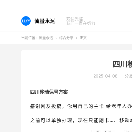
欢迎光临
我们一直在努力
当前位置：
流量永远
综合分享
正文


四川
2025-04-08
分
四川移动保号方案
感谢网友投稿，
你用自己的主卡 给老年人
之前可以单独办理，现在只能副卡…. 移动a