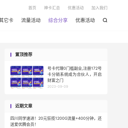

首页
神卡汇总
优惠活动
加入我们
其它卡
流量活动
综合分享
优惠活动

置顶推荐
号卡代理0门槛副业,注册172号
卡分销系统成为合伙人，开启
财富之门
2023-09-09
近期文章
四川同学速进！20元狂揽1200G流量+400分钟，还
送爱优腾会员！