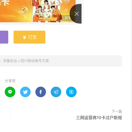
打赏

：
流量永远
»
四川移动保号方案
分享到





下一篇
三网运营商10卡过户新规