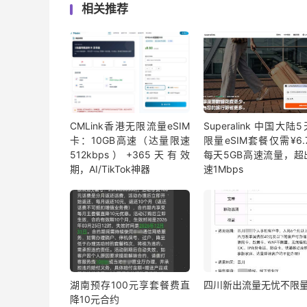
相关推荐
CMLink香港无限流量eSIM
Superalink 中国大陆
卡：10GB高速（达量限速
限量eSIM套餐仅需¥6.7
512kbps）+365天有效
每天5GB高速流量，超
期，AI/TikTok神器
速1Mbps
湖南预存100元享套餐费直
四川新出流量无忧不限
降10元合约