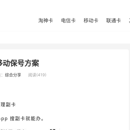
淘神卡
电信卡
移动卡
联通卡
移动保号方案
类：
综合分享
阅读(419)
办理副卡
pp 搜副卡就能办。