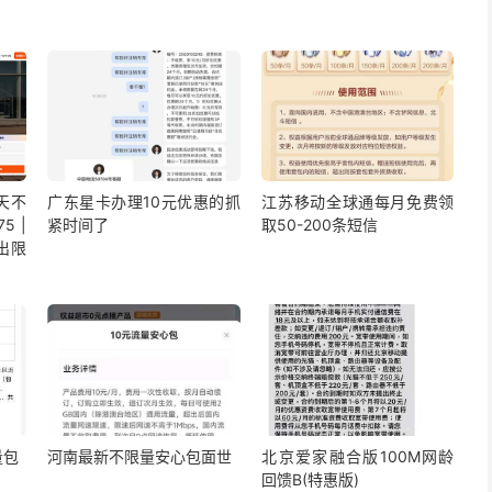
5天不
广东星卡办理10元优惠的抓
江苏移动全球通每月免费领
5 |
紧时间了
取50-200条短信
出限
量包
河南最新不限量安心包面世
北京爱家融合版100M网龄
回馈B(特惠版)