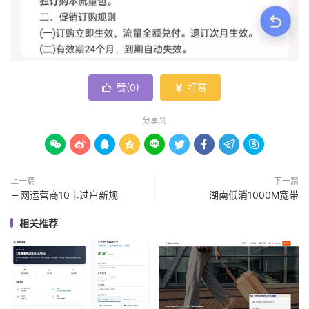
赞(
0
)
打赏


分享到









上一篇
下一篇
三网运营商10卡过户新规
湖南低消1000M宽带
相关推荐