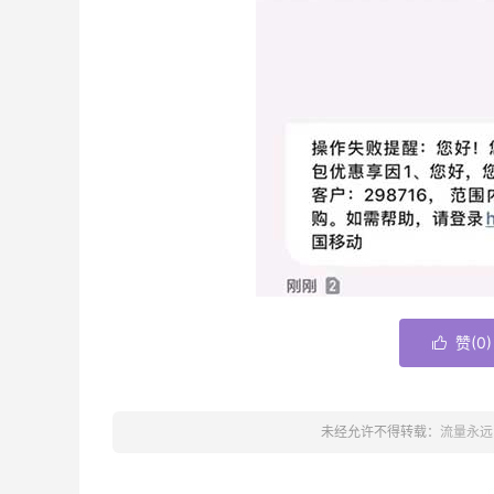
赞(
0
)

未经允许不得转载：
流量永远