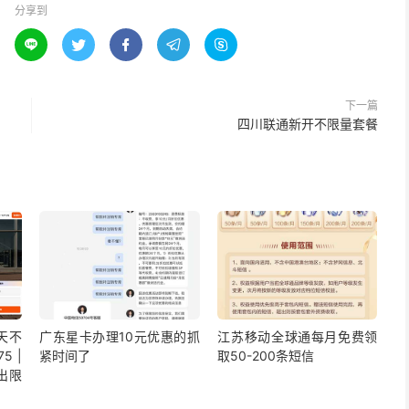
分享到





下一篇
四川联通新开不限量套餐
5天不
广东星卡办理10元优惠的抓
江苏移动全球通每月免费领
5 |
紧时间了
取50-200条短信
出限