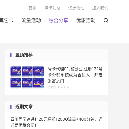

首页
神卡汇总
优惠活动
加入我们
其它卡
流量活动
综合分享
优惠活动

置顶推荐
号卡代理0门槛副业,注册172号
卡分销系统成为合伙人，开启
财富之门
2023-09-09
近期文章
四川同学速进！20元狂揽1200G流量+400分钟，还
送爱优腾会员！