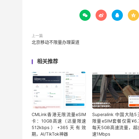




上一篇
北京移动不限量办理渠道
相关推荐
CMLink香港无限流量eSIM
Superalink 中国大陆
卡：10GB高速（达量限速
限量eSIM套餐仅需¥6.7
512kbps）+365天有效
每天5GB高速流量，超
期，AI/TikTok神器
速1Mbps