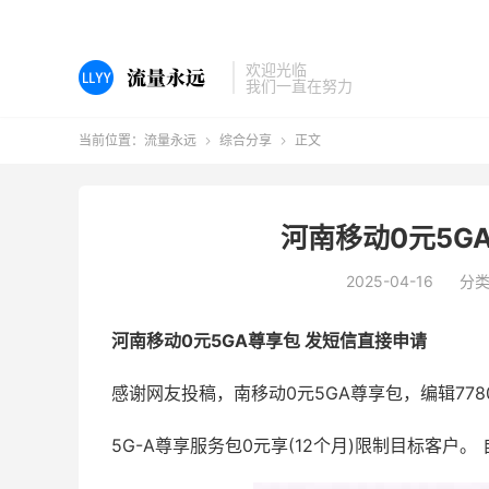
欢迎光临
我们一直在努力
当前位置：
流量永远
综合分享
正文


河南移动0元5G
2025-04-16
分
河南移动0元5GA尊享包
发短信直接申请
感谢网友投稿，南移动0元5GA尊享包，编辑7780
5G-A尊享服务包0元享(12个月)限制目标客户。 