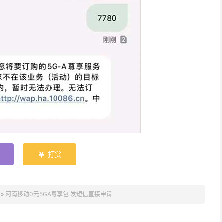
打赏

»
河南移动0元5GA尊享包 发短信直接申请