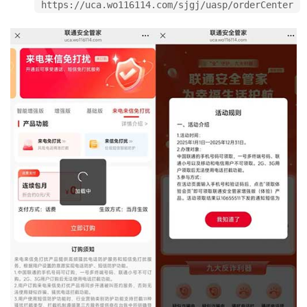
https://uca.wo116114.com/sjgj/uasp/orderCenter