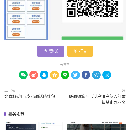
赞(
0
)
打赏


分享到









上一篇
下一篇
北京移动1元安心通话防炸包
联通频繁开卡过户销户纳入红黄
牌禁止办业务
相关推荐