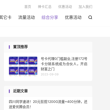

首页
神卡汇总
优惠活动
加入我们
其它卡
流量活动
综合分享
优惠活动

置顶推荐
号卡代理0门槛副业,注册172号
卡分销系统成为合伙人，开启
财富之门
2023-09-09
近期文章
四川同学速进！20元狂揽1200G流量+400分钟，还
送爱优腾会员！