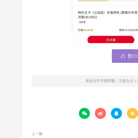
赞(
1
)

未经允许不得转载：
流量永远
»




上一篇