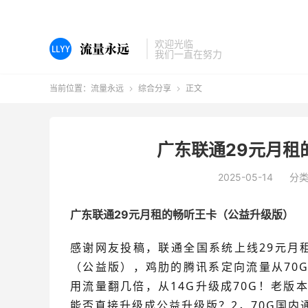
欢迎光临
我们一直在努力
当前位置：
流量永远
综合分享
正文


广东联通29元月租
2025-05-14
分
广东联通29元月租的畅听王卡（公益升级版）
感谢网友投稿，联通全国系统上线29元月
（公益版），鸡肋的腾讯系定向流量从70G
用流量翻几倍，从14G升级成70G！老版
能否直接升级成公益升级版？2，70G国内