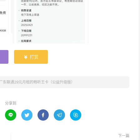
打赏

广东联通29元月租的畅听王卡（公益升级版）
分享到





下一篇