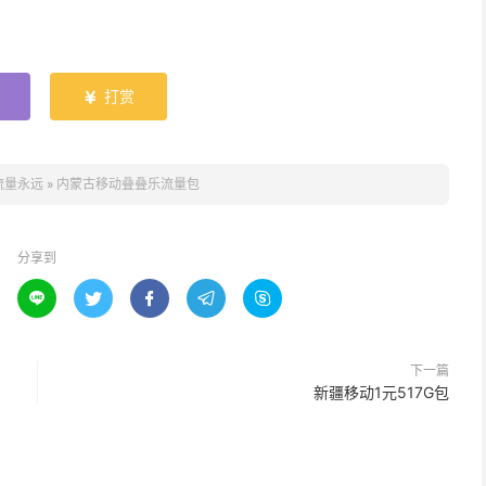
打赏

流量永远
»
内蒙古移动叠叠乐流量包
分享到





下一篇
新疆移动1元517G包