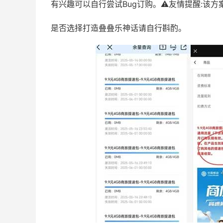
有兴趣可以自行尝试Bug订购。⚠️友情提醒:该
是否选择打造叠叠乐神话请自行斟酌。