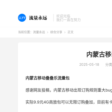
欢迎光临
我们一直在努力
当前位置：
流量永远
综合分享
正文


内蒙古移
2025-05-18
分
内蒙古移动叠叠乐流量包
感谢网友投稿，内蒙古移动出现订购规则重大bu
实际9.9元4G商旅包可以无限订购叠加，目前有卡