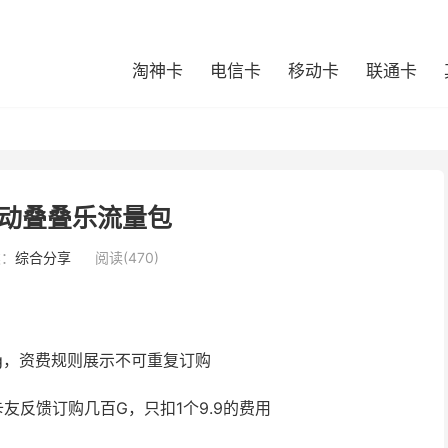
淘神卡
电信卡
移动卡
联通卡
动叠叠乐流量包
类：
综合分享
阅读(470)
g，资费规则展示不可重复订购
友反馈订购几百G，只扣1个9.9的费用