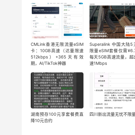
CMLink香港无限流量eSIM
Superalink 中国大陆
卡：10GB高速（达量限速
限量eSIM套餐仅需¥6.7
512kbps）+365天有效
每天5GB高速流量，超
期，AI/TikTok神器
速1Mbps
湖南预存100元享套餐费直
四川新出流量无忧不限
降10元合约