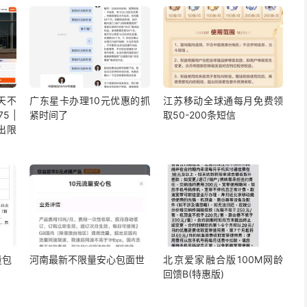
5天不
广东星卡办理10元优惠的抓
江苏移动全球通每月免费领
5 |
紧时间了
取50-200条短信
出限
量包
河南最新不限量安心包面世
北京爱家融合版100M网龄
回馈B(特惠版)