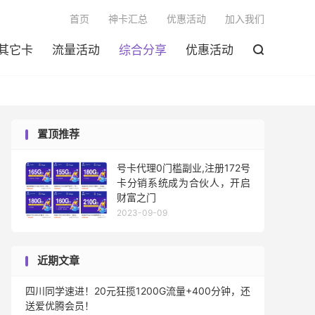

首页
神卡汇总
优惠活动
加入我们
其它卡
流量活动
综合分享
优惠活动

置顶推荐
号卡代理0门槛副业,注册172号
卡分销系统成为合伙人，开启
财富之门
2023-09-09
近期文章
四川同学速进！20元狂揽1200G流量+400分钟，还
送爱优腾会员！