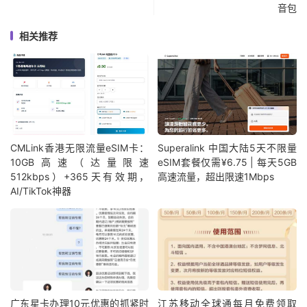
音包
相关推荐
CMLink香港无限流量eSIM卡：
Superalink 中国大陆5天不限量
10GB高速（达量限速
eSIM套餐仅需¥6.75 | 每天5GB
512kbps）+365天有效期，
高速流量，超出限速1Mbps
AI/TikTok神器
广东星卡办理10元优惠的抓紧时
江苏移动全球通每月免费领取