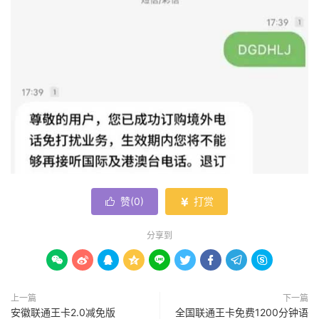
赞(
0
)
打赏


分享到









上一篇
下一篇
安徽联通王卡2.0减免版
全国联通王卡免费1200分钟语