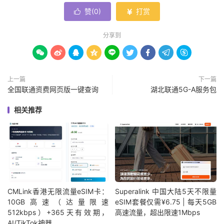
赞(
0
)
打赏


分享到









上一篇
下一篇
全国联通资费网页版一键查询
湖北联通5G-A服务包
相关推荐
CMLink香港无限流量eSIM卡：
Superalink 中国大陆5天不限量
10GB高速（达量限速
eSIM套餐仅需¥6.75 | 每天5GB
512kbps）+365天有效期，
高速流量，超出限速1Mbps
AI/TikTok神器