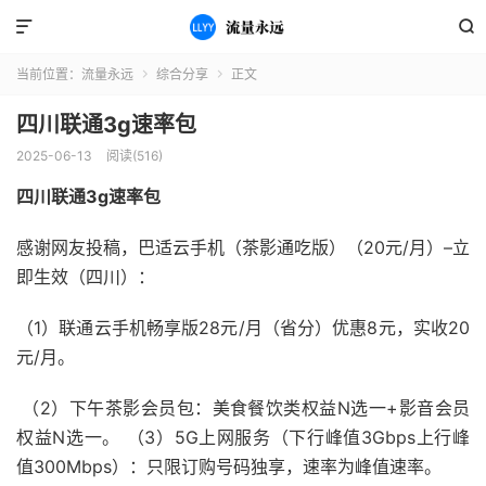


当前位置：
流量永远
综合分享
正文


四川联通3g速率包
2025-06-13
阅读(516)
四川联通3g速率包
感谢网友投稿，巴适云手机（茶影通吃版）（20元/月）–立
即生效（四川）：
（1）联通云手机畅享版28元/月（省分）优惠8元，实收20
元/月。
（2）下午茶影会员包：美食餐饮类权益N选一+影音会员
权益N选一。 （3）5G上网服务（下行峰值3Gbps上行峰
值300Mbps）：只限订购号码独享，速率为峰值速率。