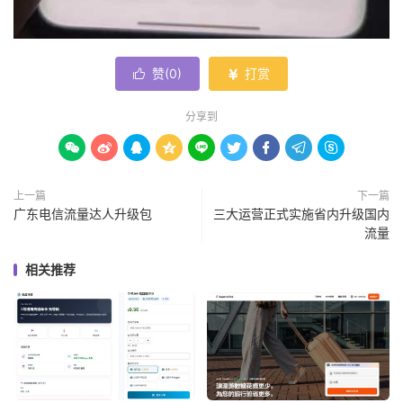
赞(
0
)
打赏


分享到









上一篇
下一篇
广东电信流量达人升级包
三大运营正式实施省内升级国内
流量
相关推荐