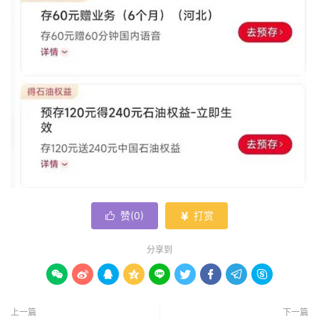
赞(
0
)
打赏


分享到









上一篇
下一篇