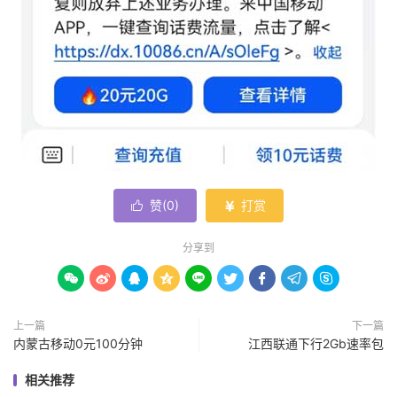
赞(
0
)
打赏


分享到









上一篇
下一篇
内蒙古移动0元100分钟
江西联通下行2Gb速率包
相关推荐