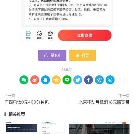
赞(
0
)
打赏


分享到









上一篇
下一篇
广西电信0元400分钟包
北京移动月低消18元赠宽带
相关推荐