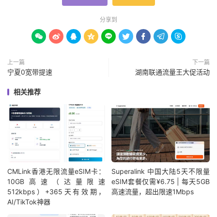
分享到









上一篇
下一篇
宁夏0宽带提速
湖南联通流量王大促活动
相关推荐
CMLink香港无限流量eSIM卡：
Superalink 中国大陆5天不限量
10GB高速（达量限速
eSIM套餐仅需¥6.75 | 每天5GB
512kbps）+365天有效期，
高速流量，超出限速1Mbps
AI/TikTok神器