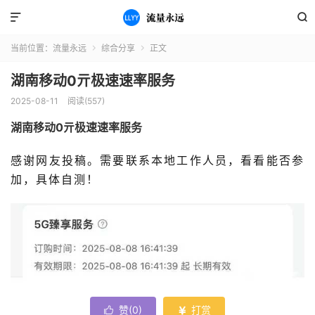


当前位置：
流量永远
综合分享
正文


湖南移动0亓极速速率服务
2025-08-11
阅读(557)
湖南移动0亓极速速率服务
感谢网友投稿。需要联系本地工作人员，看看能否参
加，具体自测！
赞(
0
)
打赏

