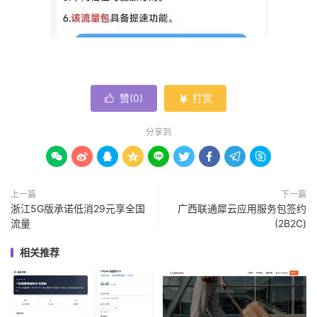
赞(
0
)
打赏


分享到









上一篇
下一篇
浙江5G版承诺低消29元享全国
广西联通犀云应用服务包签约
流量
(2B2C)
相关推荐