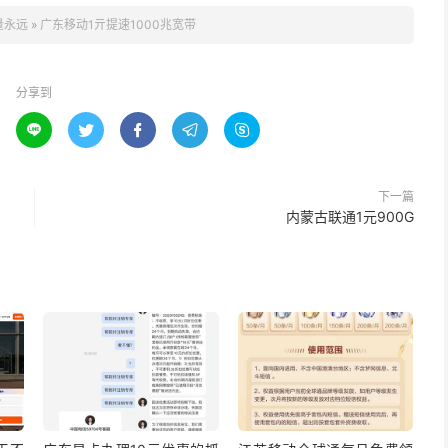
量永远
»
广东移动1亓提速1000兆宽带
分享到





下一篇
内蒙古联通1元900G