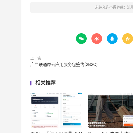
未经允许不得转载：
流




上一篇
广西联通犀云应用服务包签约(2B2C)
相关推荐