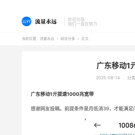
欢迎光临
我们一直在努力
当前位置：
流量永远
综合分享
正文


广东移动1
2025-08-14
分
广东移动1亓提速1000兆宽带
感谢网友投稿。前提条件是月低消39，才能满足