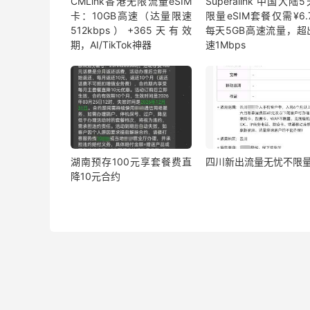
CMLink香港无限流量eSIM
Superalink 中国大陆
卡：10GB高速（达量限速
限量eSIM套餐仅需¥6.7
512kbps）+365天有效
每天5GB高速流量，超
期，AI/TikTok神器
速1Mbps
湖南预存100元享套餐费直
四川新出流量无忧不限
降10元合约