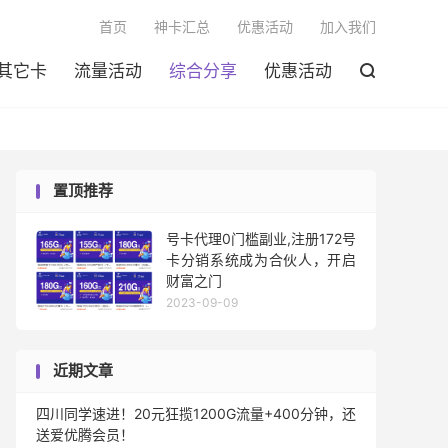

首页
神卡汇总
优惠活动
加入我们
其它卡
流量活动
综合分享
优惠活动

置顶推荐
号卡代理0门槛副业,注册172号
卡分销系统成为合伙人，开启
财富之门
2023-09-09
近期文章
四川同学速进！20元狂揽1200G流量+400分钟，还
送爱优腾会员！