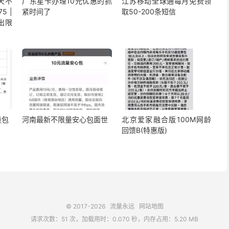
5天不
广东星卡办理10元优惠的抓
江苏移动全球通每月免费领
5 |
紧时间了
取50-200条短信
出限
量包
河南最新不限量安心包面世
北京爱家融合版100M网龄
回馈B(特惠版)
© 2017-2026
流量永远
网站地图
请求次数：51 次，加载用时：0.070 秒，内存占用：5.20 MB