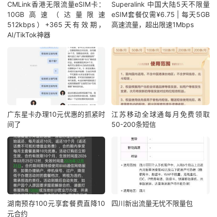
CMLink香港无限流量eSIM卡：
Superalink 中国大陆5天不限量
10GB高速（达量限速
eSIM套餐仅需¥6.75 | 每天5GB
512kbps）+365天有效期，
高速流量，超出限速1Mbps
AI/TikTok神器
广东星卡办理10元优惠的抓紧时
江苏移动全球通每月免费领取
间了
50-200条短信
湖南预存100元享套餐费直降10
四川新出流量无忧不限量包
元合约