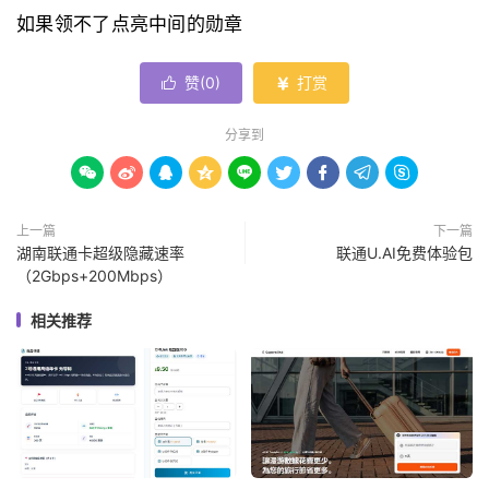
如果领不了点亮中间的勋章
赞(
0
)
打赏


分享到









上一篇
下一篇
湖南联通卡超级隐藏速率
联通U.AI免费体验包
（2Gbps+200Mbps）
相关推荐