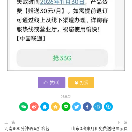
赞(
0
)
打赏


分享到









上一篇
下一篇
河南900分钟语音扩容包
山东0出账月租免费送电显示费