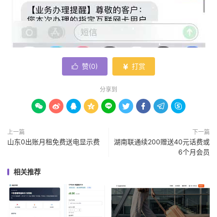
赞(
0
)
打赏


分享到









上一篇
下一篇
山东0出账月租免费送电显示费
湖南联通续200赠送40元话费或
6个月会员
相关推荐