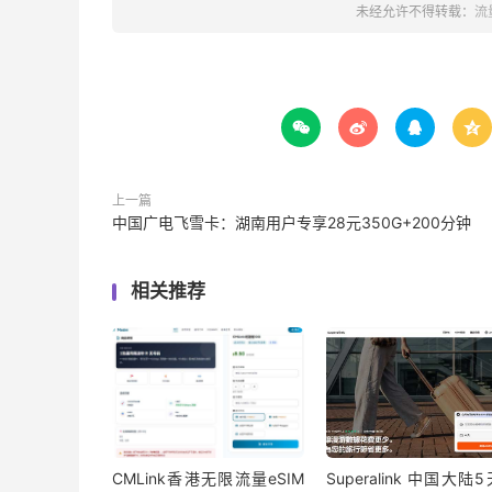
未经允许不得转载：
流




上一篇
中国广电飞雪卡：湖南用户专享28元350G+200分钟
相关推荐
CMLink香港无限流量eSIM
Superalink 中国大陆