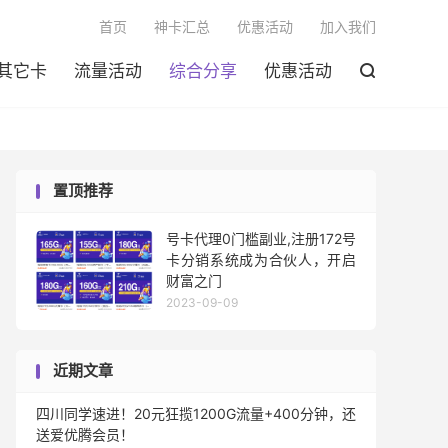

首页
神卡汇总
优惠活动
加入我们
其它卡
流量活动
综合分享
优惠活动

置顶推荐
号卡代理0门槛副业,注册172号
卡分销系统成为合伙人，开启
财富之门
2023-09-09
近期文章
四川同学速进！20元狂揽1200G流量+400分钟，还
送爱优腾会员！