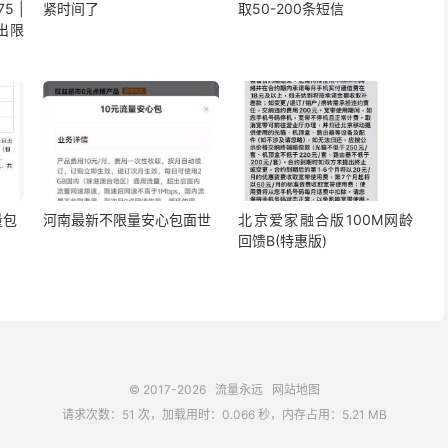
5 |
紧时间了
取50-200条短信
出限
量包
河南最新不限量安心包面世
北京爱家融合版100M网龄
回馈B(特惠版)
© 2017-2026
流量永远
网站地图
请求次数：51 次，加载用时：0.066 秒，内存占用：5.21 MB