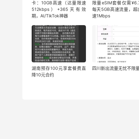
卡：10GB高速（达量限速
限量eSIM套餐仅需¥6.7
512kbps）+365天有效
每天5GB高速流量，超
期，AI/TikTok神器
速1Mbps
湖南预存100元享套餐费直
四川新出流量无忧不限
降10元合约