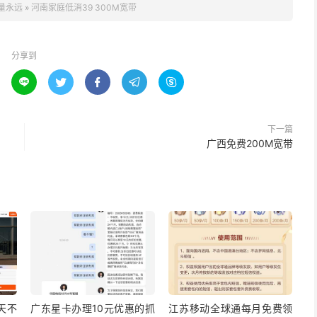
量永远
»
河南家庭低消39 300M宽带
分享到





下一篇
广西免费200M宽带
5天不
广东星卡办理10元优惠的抓
江苏移动全球通每月免费领