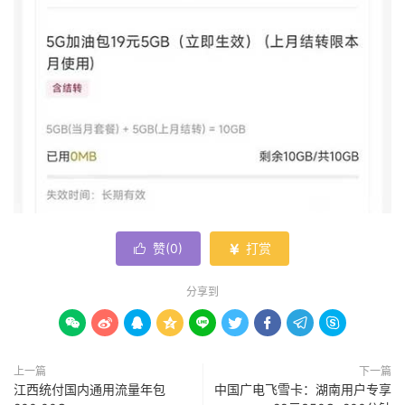
赞(
0
)
打赏


分享到









上一篇
下一篇
江西统付国内通用流量年包
中国广电飞雪卡：湖南用户专享