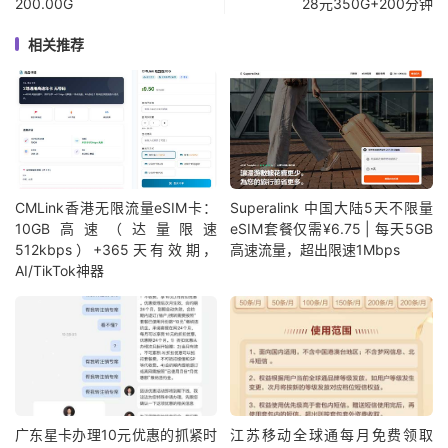
200.00G
28元350G+200分钟
相关推荐
CMLink香港无限流量eSIM卡：
Superalink 中国大陆5天不限量
10GB高速（达量限速
eSIM套餐仅需¥6.75 | 每天5GB
512kbps）+365天有效期，
高速流量，超出限速1Mbps
AI/TikTok神器
广东星卡办理10元优惠的抓紧时
江苏移动全球通每月免费领取