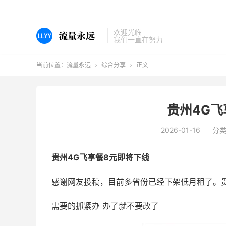
欢迎光临
我们一直在努力
当前位置：
流量永远
综合分享
正文


贵州4G飞
2026-01-16
分
贵州4G飞享餐8元即将下线
感谢网友投稿，目前多省份已经下架低月租了。
需要的抓紧办 办了就不要改了