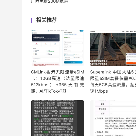
广西免费200M宽带
相关推荐
CMLink香港无限流量eSIM
Superalink 中国大陆
卡：10GB高速（达量限速
限量eSIM套餐仅需¥6.7
512kbps）+365天有效
每天5GB高速流量，超
期，AI/TikTok神器
速1Mbps