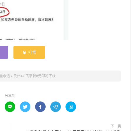
打赏

量永远
»
贵州4G飞享餐8元即将下线
分享到





下一篇