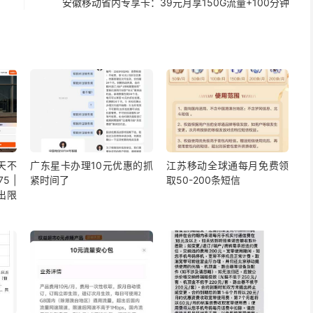
安徽移动省内专享卡：39元月享150G流量+100分钟
5天不
广东星卡办理10元优惠的抓
江苏移动全球通每月免费领
5 |
紧时间了
取50-200条短信
出限