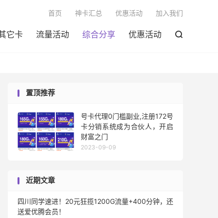

首页
神卡汇总
优惠活动
加入我们
其它卡
流量活动
综合分享
优惠活动

置顶推荐
号卡代理0门槛副业,注册172号
卡分销系统成为合伙人，开启
财富之门
2023-09-09
近期文章
四川同学速进！20元狂揽1200G流量+400分钟，还
送爱优腾会员！