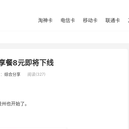
淘神卡
电信卡
移动卡
联通卡
享餐8元即将下线
类：
综合分享
阅读(327)
贵州也开始了。