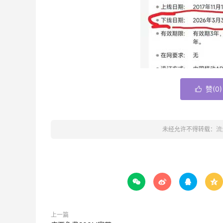
赞(
0
)

未经允许不得转载：
流




上一篇