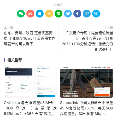
分享到









上一篇
下一篇
山东、贵州、陕西 宽带优惠资
广东用户专属｜电信超值流量
费 千兆低至16元/月 最近需要办
卡：首年仅需29元/月享
理宽带的可以看下
205G+100分钟通话！激活充值
即送豪礼！
相关推荐
CMLink香港无限流量eSIM卡：
Superalink 中国大陆5天不限量
10GB高速（达量限速
eSIM套餐仅需¥6.75 | 每天5GB
512kbps）+365天有效期，
高速流量，超出限速1Mbps