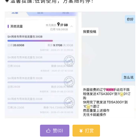
💗温馨提醒:低调使用，方案随时停！
赞(
0
)
打赏

