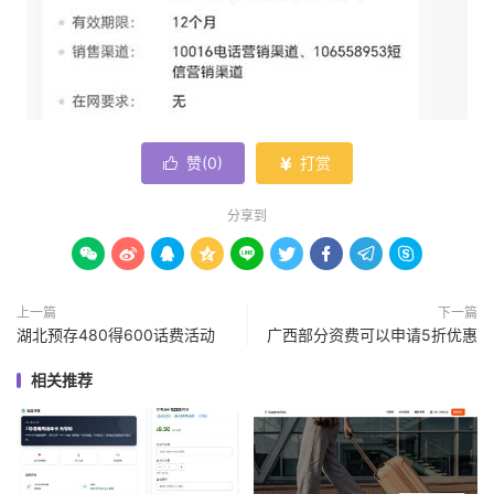
赞(
0
)
打赏


分享到









上一篇
下一篇
湖北预存480得600话费活动
广西部分资费可以申请5折优惠
相关推荐