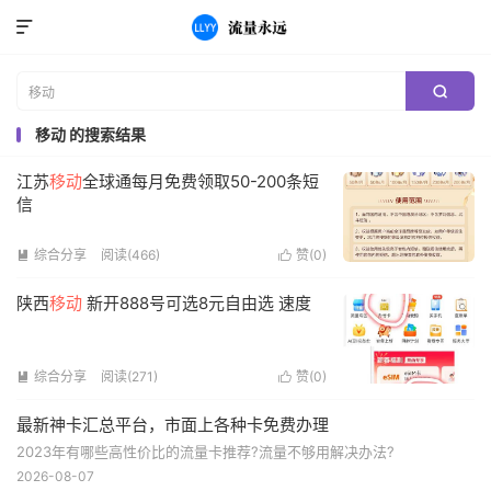


移动 的搜索结果
江苏
移动
全球通每月免费领取50-200条短
信
综合分享
阅读(466)
赞(
0
)


陕西
移动
新开888号可选8元自由选 速度
综合分享
阅读(271)
赞(
0
)


最新神卡汇总平台，市面上各种卡免费办理
2023年有哪些高性价比的流量卡推荐?流量不够用解决办法?
2026-08-07