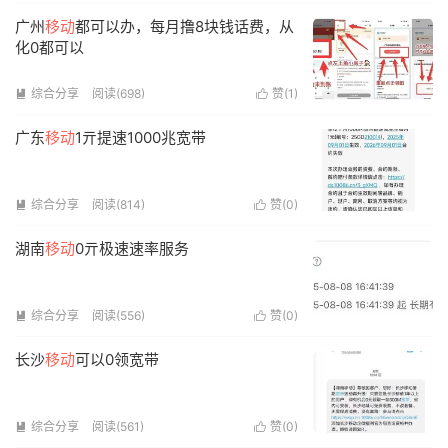
广州
移动
都可以办，每月撸8块钱话费，从
化0都可以
综合分享
阅读(698)
赞(
1
)


广东
移动
1亓提速1000兆宽带
综合分享
阅读(814)
赞(
0
)


湖南
移动
0亓极速速率服务
综合分享
阅读(556)
赞(
0
)


长沙
移动
可以0领宽带
综合分享
阅读(561)
赞(
0
)

