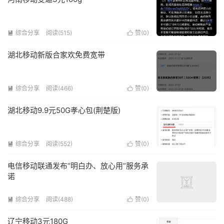
综合分享
阅读(515)
赞(
0
)


湖北移动新版合家欢免费宽带
综合分享
阅读(466)
赞(
0
)


湖北移动9.9元50G孝心包(荆楚版)
综合分享
阅读(552)
赞(
0
)


电信移动联通发布“明白办、放心用”服务承
诺
综合分享
阅读(488)
赞(
0
)


辽宁移动3元180G