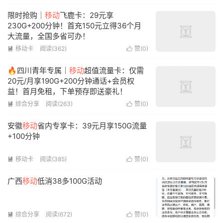
限时抢购｜
移动
飞鹿卡：29元享
230G+200分钟！首充150元立得36个月
大流量，全国多省可办！
移动卡
阅读(362)
赞(
0
)


🔥四川青年专属｜
移动
超值流量卡：仅需
20元/月享190G+200分钟通话+会员权
益！首月免租，下单预存即送豪礼！
综合分享
阅读(263)
赞(
0
)


安徽
移动
省内专享卡：39元月享150G流量
+100分钟
移动卡
阅读(385)
赞(
0
)


广西
移动
低消38多100G活动
综合分享
阅读(672)
赞(
0
)

