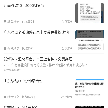
河南移动10元1000M宽带
综合分享
阅读(503)
赞(
0
)


广东移动老版动感芒果卡宽带免费提速1年
综合分享
阅读(571)
赞(
0
)


最新神卡汇总平台，市面上各种卡免费办理
2023年有哪些高性价比的流量卡推荐?流量不够用解决办法?
2026-08-07
山东移动500分钟语音包
综合分享
阅读(469)
赞(
2
)


河南移动受邀3元100g