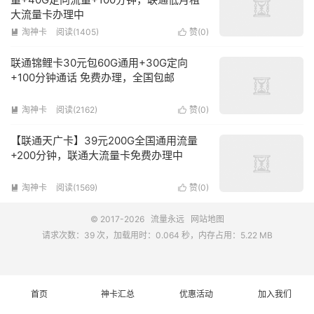
大流量卡办理中
淘神卡
阅读(1405)
赞(
0
)


联通锦鲤卡30元包60G通用+30G定向
+100分钟通话 免费办理，全国包邮
淘神卡
阅读(2162)
赞(
0
)


【联通天广卡】39元200G全国通用流量
+200分钟，联通大流量卡免费办理中
淘神卡
阅读(1569)
赞(
0
)


© 2017-2026
流量永远
网站地图
请求次数：39 次，加载用时：0.064 秒，内存占用：5.22 MB
首页
神卡汇总
优惠活动
加入我们