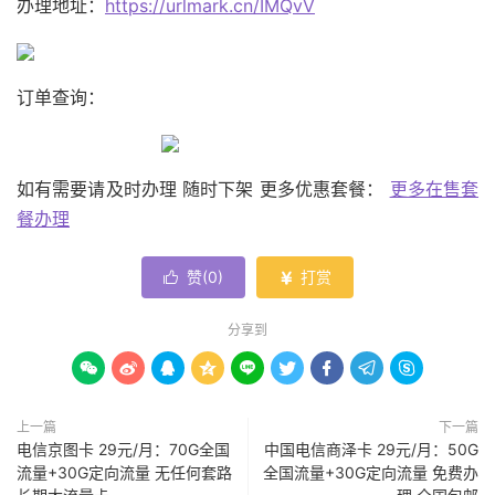
办理地址：
https://urlmark.cn/IMQvV
订单查询：
如有需要请及时办理 随时下架 更多优惠套餐：
更多在售套
餐办理
赞(
0
)
打赏


分享到









上一篇
下一篇
电信京图卡 29元/月：70G全国
中国电信商泽卡 29元/月：50G
流量+30G定向流量 无任何套路
全国流量+30G定向流量 免费办