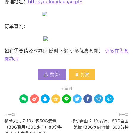
办理地址：
https://urlmark.cn/xepIE
订单查询：
如有需要请及时办理 随时下架 更多优惠套餐：
更多在售套
餐办理
赞(
0
)
打赏


分享到









上一篇
下一篇
移动天乐卡 19元包60G流量
移动青山卡 19元/月：50G全国
（30G通用+30G定向）80分钟
流量+30G定向流量+300分钟