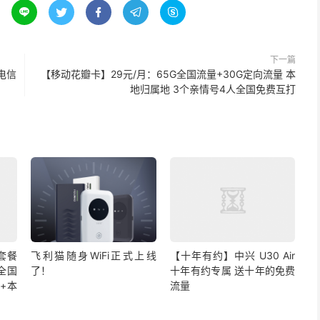





下一篇
电信
【移动花瓣卡】29元/月：65G全国流量+30G定向流量 本
地归属地 3个亲情号4人全国免费互打
套餐
飞利猫随身WiFi正式上线
【十年有约】中兴 U30 Air
G全国
了！
十年有约专属 送十年的免费
+本
流量