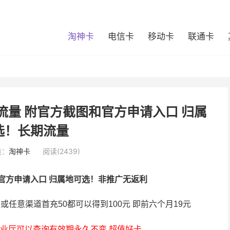
淘神卡
电信卡
移动卡
联通卡
g流量 附官方截图和官方申请入口 归属
选！长期流量
类：
淘神卡
阅读(2439)
和官方申请入口 归属地可选！非推广无返利
里或任意渠道首充50都可以得到100元 即前六个月19元
业厅可以查询有效期永久不变 超值好卡