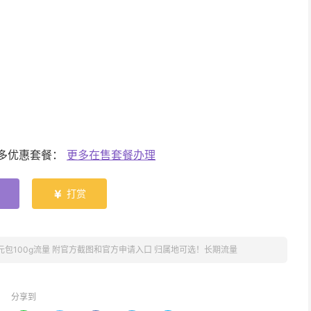
更多优惠套餐：
更多在售套餐办理
打赏

9元包100g流量 附官方截图和官方申请入口 归属地可选！长期流量
分享到