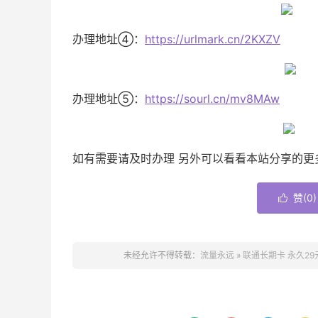
办理地址④：
https://urlmark.cn/2KXZV
办理地址⑤：
https://sourl.cn/mv8MAw
如有需要请及时办理 另外可以看看本站分享的
赞(
0
)

未经允许不得转载：
流量永远
»
联通长期卡 永久2