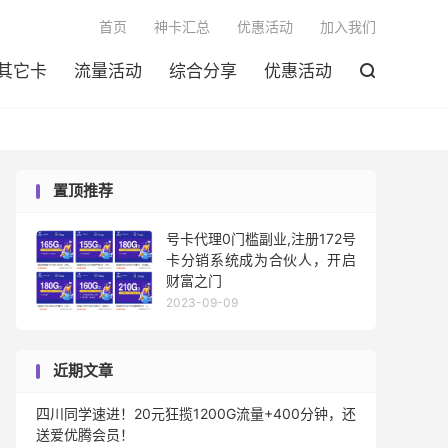

首页
神卡汇总
优惠活动
加入我们
其它卡
流量活动
综合分享
优惠活动

置顶推荐
号卡代理0门槛副业,注册172号
卡分销系统成为合伙人，开启
财富之门
2023-09-09
近期文章
四川同学速进！20元狂揽1200G流量+400分钟，还
送爱优腾会员！