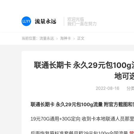
欢迎光临
我们一直在努力
当前位置：
流量永远
淘神卡
正文


联通长期卡 永久29元包100
地可
2022-08-16
分
联通长期卡 永久29元包100g流量 附官方截图
19元70G通用+30G定向 收到卡本地联通人员那
后面恢复原标准套餐月租29元包100g全国流量
营