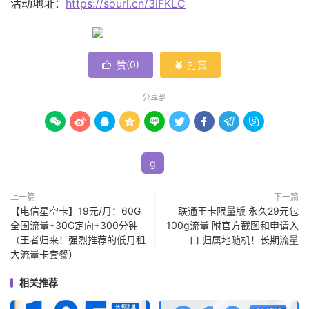
活动地址：
https://sourl.cn/3iFKLC
赞(
0
)
打赏


分享到









g
上一篇
下一篇
【电信星空卡】19元/月：60G
联通王卡限量版 永久29元包
全国流量+30G定向+300分钟
100g流量 附官方截图和申请入
（王者归来！强烈推荐的低月租
口 归属地随机！长期流量
大流量卡套餐）
相关推荐